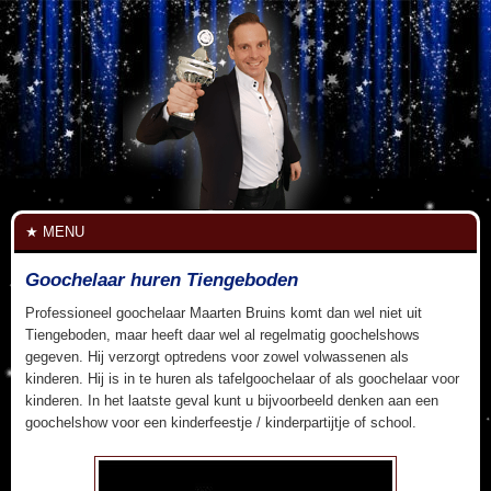
MENU
Goochelaar huren Tiengeboden
Professioneel goochelaar Maarten Bruins komt dan wel niet uit
Tiengeboden, maar heeft daar wel al regelmatig goochelshows
gegeven. Hij verzorgt optredens voor zowel volwassenen als
kinderen. Hij is in te huren als tafelgoochelaar of als goochelaar voor
kinderen. In het laatste geval kunt u bijvoorbeeld denken aan een
goochelshow voor een kinderfeestje / kinderpartijtje of school.