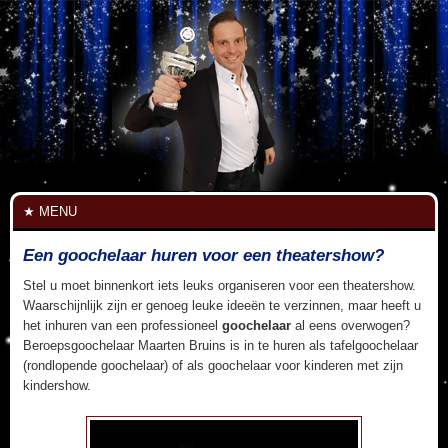
MENU
Een goochelaar huren voor een theatershow?
Stel u moet binnenkort iets leuks organiseren voor een theatershow.
Waarschijnlijk zijn er genoeg leuke ideeën te verzinnen, maar heeft u
het inhuren van een professioneel
goochelaar
al eens overwogen?
Beroepsgoochelaar Maarten Bruins is in te huren als tafelgoochelaar
(rondlopende goochelaar) of als goochelaar voor kinderen met zijn
kindershow.