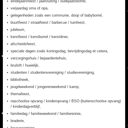
eindejaarsfeest / jaarsluiting / oudejaarsborrel,
verjaardag oma of opa,
gelegenheden zoals een communie, doop of babyborrel,
buurtfeest / straatfeest / barbecue / tuinfeest,
jubileum,
kerstfeest / kerstborrel / kerstdiner,
afscheidsfeest,
speciale dagen zoals koningsdag, bevrijdingsdag et cetera,
verzorgingshuis / bejaardentehuis,
bruiloft / huwelijk,
studenten / studentenvereniging / studievereniging,
bibliotheek,
jeugdweekend / jongerenweekend / kamp,
themafeest,
naschoolse opvang / kinderopvang / BSO (buitenschoolse opvang)
/ kinderdagverblijf,
familiedag / familieweekend / familiereünie,
braderie,
housewarming,