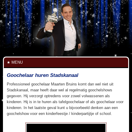
MENU
Goochelaar huren Stadskanaal
Professioneel goochelaar Maarten Bruins komt dan wel niet uit
Stadskanaal, maar heeft daar wel al regelmatig goochelshows
gegeven. Hij verzorgt optredens voor zowel volwassenen als
kinderen. Hij is in te huren als tafelgoochelaar of als goochelaar voor
kinderen. In het laatste geval kunt u bijvoorbeeld denken aan een
goochelshow voor een kinderfeestje / kinderpartijtje of school.