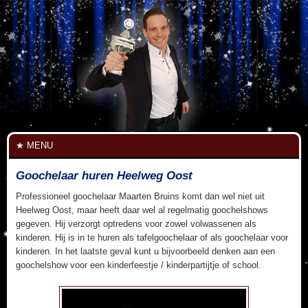
MENU
Goochelaar huren Heelweg Oost
Professioneel goochelaar Maarten Bruins komt dan wel niet uit
Heelweg Oost, maar heeft daar wel al regelmatig goochelshows
gegeven. Hij verzorgt optredens voor zowel volwassenen als
kinderen. Hij is in te huren als tafelgoochelaar of als goochelaar voor
kinderen. In het laatste geval kunt u bijvoorbeeld denken aan een
goochelshow voor een kinderfeestje / kinderpartijtje of school.