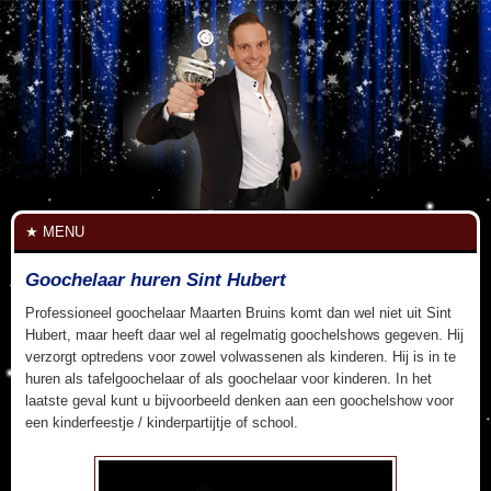
MENU
Goochelaar huren Sint Hubert
Professioneel goochelaar Maarten Bruins komt dan wel niet uit Sint
Hubert, maar heeft daar wel al regelmatig goochelshows gegeven. Hij
verzorgt optredens voor zowel volwassenen als kinderen. Hij is in te
huren als tafelgoochelaar of als goochelaar voor kinderen. In het
laatste geval kunt u bijvoorbeeld denken aan een goochelshow voor
een kinderfeestje / kinderpartijtje of school.