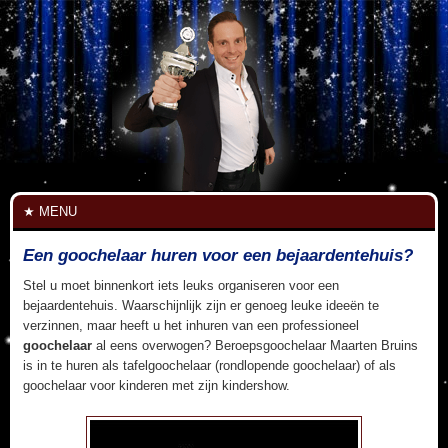
MENU
Een goochelaar huren voor een bejaardentehuis?
Stel u moet binnenkort iets leuks organiseren voor een
bejaardentehuis. Waarschijnlijk zijn er genoeg leuke ideeën te
verzinnen, maar heeft u het inhuren van een professioneel
goochelaar
al eens overwogen? Beroepsgoochelaar Maarten Bruins
is in te huren als tafelgoochelaar (rondlopende goochelaar) of als
goochelaar voor kinderen met zijn kindershow.