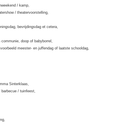
enweekend / kamp,
tershow / theatervoorstelling,
ningsdag, bevrijdingsdag et cetera,
 communie, doop of babyborrel,
jvoorbeeld meester- en juffendag of laatste schooldag,
amma Sinterklaas,
/ barbecue / tuinfeest,
ing,