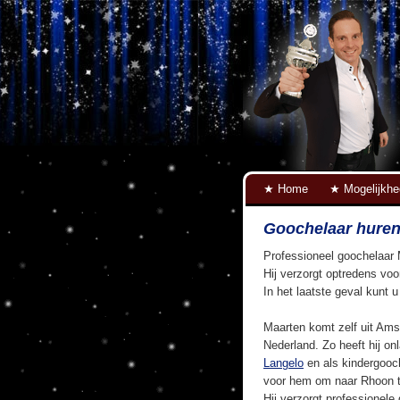
Home
Mogelijkh
Goochelaar hure
Professioneel goochelaar 
Hij verzorgt optredens voo
In het laatste geval kunt 
Maarten komt zelf uit Ams
Nederland. Zo heeft hij on
Langelo
en als kindergooc
voor hem om naar Rhoon t
Hij verzorgt professionele