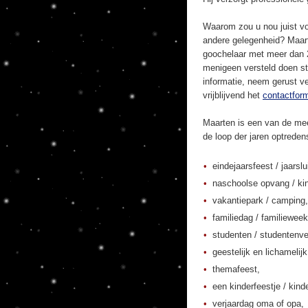
Waarom zou u nou juist vo
andere gelegenheid? Maart
goochelaar met meer dan 20
menigeen versteld doen st
informatie, neem gerust ve
vrijblijvend het
contactform
Maarten is een van de mee
de loop der jaren optrede
eindejaarsfeest / jaarslu
naschoolse opvang / kin
vakantiepark / camping,
familiedag / familieweek
studenten / studentenver
geestelijk en lichamelij
themafeest,
een kinderfeestje / kinde
verjaardag oma of opa,