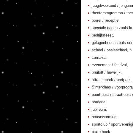
jeugdweekend / jonger
theaterprogramma / thea
borrel / receptie,
speciale dagen zoals ko
bedrijfsfeest,
gelegenheden zoals een
school / basisschool, bi
carnaval,
evenement / festival,
bruiloft / huwelijk,
attractiepark / pretpark,
Sinterklaas / voorprogr
buurtfeest / straatfeest 
braderie,
jubileum,
housewarming,
sportclub / sportverenig
bibliotheek,