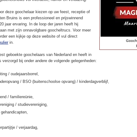
or deze goochelaar kiezen op uw feest, receptie of
en Bruins is een professioneel en prijswinnend
 jaar ervaring. In de loop der jaren heeft hij
aan met zijn onnavolgbare goocheltrucs. Voor meer
rder een kijkje op deze website of vul direct
ulier
in.
st geboekte goochelaars van Nederland en heeft in
ns verzorgd bij onder andere de volgende gelegenheden:
iting / oudejaarsborrel,
deropvang / BSO (buitenschoolse opvang) / kinderdagverblijf,
end / familiereünie,
eniging / studievereniging,
k gehandicapten,
rpartijtje / verjaardag,