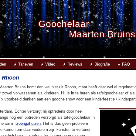
Goochelaar
Maarten Bruins
eden
Tarieven
Video
Reviews
Biografie
FAQ
n Rhoon
Maarten Bruins komt dan wel niet uit Rhoon, maar heeft daar wel al regelma
r zowel volwassenen als kinderen. Hij is in te huren als tafelgoochelaar of al
u bijvoorbeeld denken aan een goochelshow voor een kinderfeestje / kinderpartij
terdam. Echter verzorgt hij optredens door heel
langs nog een optreden verzorgd als tafelgoochelaar in
helaar in
Goengahuizen
. Het is dus geen probleem
e komen om daar wederom zijn kunsten te vertonen.
 goochelshows vol interactie, humor en verbazing.