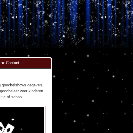
Contact
tig goochelshows gegeven.
s goochelaar voor kinderen.
tje of school.