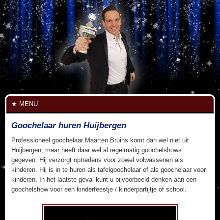
MENU
Goochelaar huren Huijbergen
Professioneel goochelaar Maarten Bruins komt dan wel niet uit
Huijbergen, maar heeft daar wel al regelmatig goochelshows
gegeven. Hij verzorgt optredens voor zowel volwassenen als
kinderen. Hij is in te huren als tafelgoochelaar of als goochelaar voor
kinderen. In het laatste geval kunt u bijvoorbeeld denken aan een
goochelshow voor een kinderfeestje / kinderpartijtje of school.