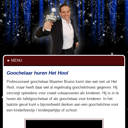
MENU
Goochelaar huren Het Hool
Professioneel goochelaar Maarten Bruins komt dan wel niet uit Het
Hool, maar heeft daar wel al regelmatig goochelshows gegeven. Hij
verzorgt optredens voor zowel volwassenen als kinderen. Hij is in te
huren als tafelgoochelaar of als goochelaar voor kinderen. In het
laatste geval kunt u bijvoorbeeld denken aan een goochelshow voor
een kinderfeestje / kinderpartijtje of school.