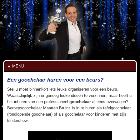
MENU
Een goochelaar huren voor een beurs?
Stel u moet binnenkort iets leuks organiseren voor een beurs.
Waarschijnlijk zijn er genoeg leuke ideeën te verzinnen, maar heeft u
het inhuren van een professioneel
goochelaar
al eens overwogen?
Beroepsgoochelaar Maarten Bruins is in te huren als tafelgoochelaar
(rondlopende goochelaar) of als goochelaar voor kinderen met zijn
kindershow.