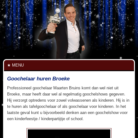
MENU
Goochelaar huren Broeke
Professioneel goochelaar Maarten Bruins komt dan wel niet uit
Broeke, maar heeft daar wel al regelmatig goochelshows gegeven.
Hij verzorgt optredens voor zowel volwassenen als kinderen. Hij is in
te huren als tafelgoochelaar of als goochelaar voor kinderen. In het
laatste geval kunt u bijvoorbeeld denken aan een goochelshow voor
een kinderfeestje / kinderpartijtje of school.