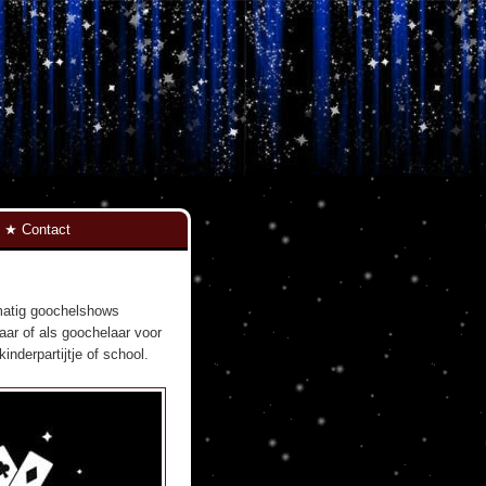
Contact
lmatig goochelshows
aar of als goochelaar voor
nderpartijtje of school.