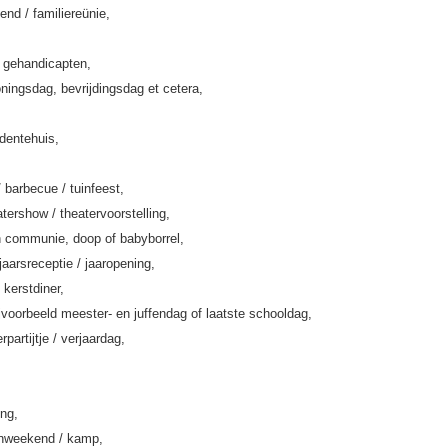
end / familiereünie,
k gehandicapten,
ningsdag, bevrijdingsdag et cetera,
rdentehuis,
/ barbecue / tuinfeest,
tershow / theatervoorstelling,
 communie, doop of babyborrel,
jaarsreceptie / jaaropening,
 kerstdiner,
jvoorbeeld meester- en juffendag of laatste schooldag,
rpartijtje / verjaardag,
ing,
enweekend / kamp,