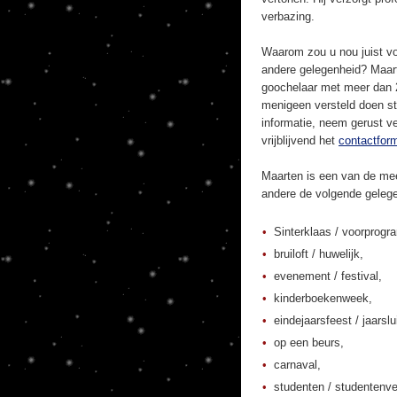
verbazing.
Waarom zou u nou juist vo
andere gelegenheid? Maart
goochelaar met meer dan 20
menigeen versteld doen st
informatie, neem gerust ve
vrijblijvend het
contactform
Maarten is een van de mee
andere de volgende geleg
Sinterklaas / voorprogr
bruiloft / huwelijk,
evenement / festival,
kinderboekenweek,
eindejaarsfeest / jaarslu
op een beurs,
carnaval,
studenten / studentenver