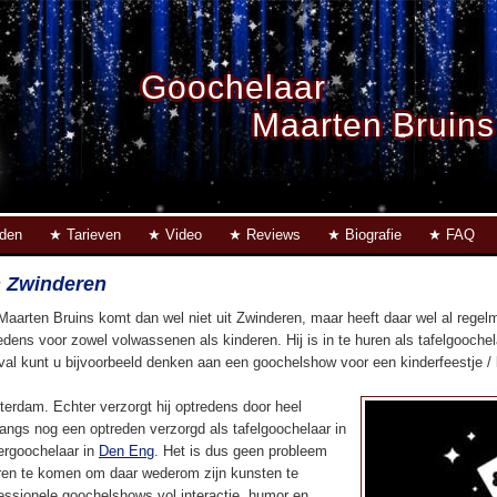
Goochelaar
Maarten Bruins
eden
Tarieven
Video
Reviews
Biografie
FAQ
n Zwinderen
Maarten Bruins komt dan wel niet uit Zwinderen, maar heeft daar wel al rege
edens voor zowel volwassenen als kinderen. Hij is in te huren als tafelgoochel
eval kunt u bijvoorbeeld denken aan een goochelshow voor een kinderfeestje / ki
terdam. Echter verzorgt hij optredens door heel
langs nog een optreden verzorgd als tafelgoochelaar in
ergoochelaar in
Den Eng
. Het is dus geen probleem
en te komen om daar wederom zijn kunsten te
fessionele goochelshows vol interactie, humor en