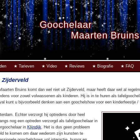
Goochelaar
Maarten Bruins
eden
Tarieven
Video
Reviews
Biografie
FAQ
 Zijderveld
Maarten Bruins komt dan wel niet uit Zijderveld, maar heeft daar wel al rege
edens voor zowel volwassenen als kinderen. Hij is in te huren als tafelgoochel
eval kunt u bijvoorbeeld denken aan een goochelshow voor een kinderfeestje / ki
terdam. Echter verzorgt hij optredens door heel
langs nog een optreden verzorgd als tafelgoochelaar in
ergoochelaar in
Klijndijk
. Het is dus geen probleem
eld te komen om daar wederom zijn kunsten te
fessionele goochelshows vol interactie, humor en