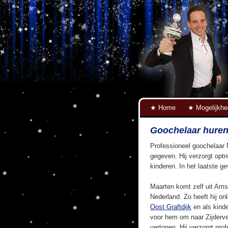
Home
Mogelijkh
Goochelaar huren
Professioneel goochelaar 
gegeven. Hij verzorgt optr
kinderen. In het laatste g
Maarten komt zelf uit Ams
Nederland. Zo heeft hij on
Oost Graftdijk
en als kind
voor hem om naar Zijderv
vertonen. Hij verzorgt pro