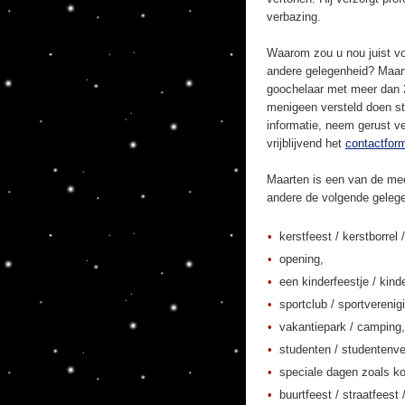
verbazing.
Waarom zou u nou juist vo
andere gelegenheid? Maart
goochelaar met meer dan 20
menigeen versteld doen st
informatie, neem gerust ve
vrijblijvend het
contactform
Maarten is een van de mee
andere de volgende geleg
kerstfeest / kerstborrel /
opening,
een kinderfeestje / kinde
sportclub / sportverenig
vakantiepark / camping,
studenten / studentenver
speciale dagen zoals ko
buurtfeest / straatfeest 