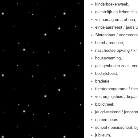
kinderboekenweek,
geestelijk en lichamelij
verjaardag oma of opa,
eindejaarsfeest / jaarslu
Sinterklaas / voorprogr
borrel / receptie,
naschoolse opvang / kin
housewarming,
gelegenheden zoals een
bedrijfsfeest,
braderie,
theaterprogramma / thea
verzorgingshuis / bejaa
bibliotheek,
jeugdweekend / jonger
op een beurs,
school / basisschool, bi
jubileum,