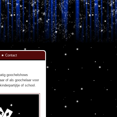
Contact
lmatig goochelshows
aar of als goochelaar voor
nderpartijtje of school.