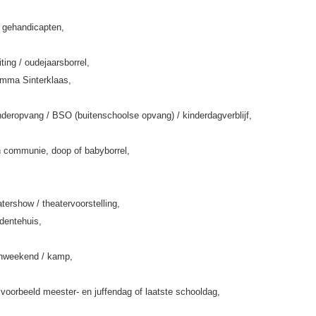
k gehandicapten,
iting / oudejaarsborrel,
amma Sinterklaas,
deropvang / BSO (buitenschoolse opvang) / kinderdagverblijf,
 communie, doop of babyborrel,
tershow / theatervoorstelling,
rdentehuis,
enweekend / kamp,
jvoorbeeld meester- en juffendag of laatste schooldag,