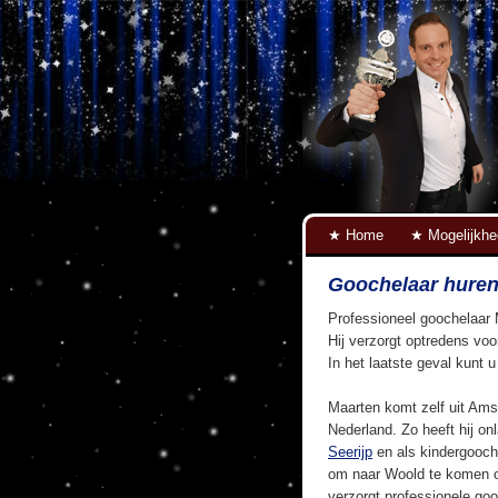
Home
Mogelijkh
Goochelaar hure
Professioneel goochelaar 
Hij verzorgt optredens voo
In het laatste geval kunt 
Maarten komt zelf uit Ams
Nederland. Zo heeft hij on
Seerijp
en als kindergooch
om naar Woold te komen o
verzorgt professionele go