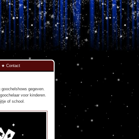
Contact
ig goochelshows gegeven.
s goochelaar voor kinderen.
tje of school.