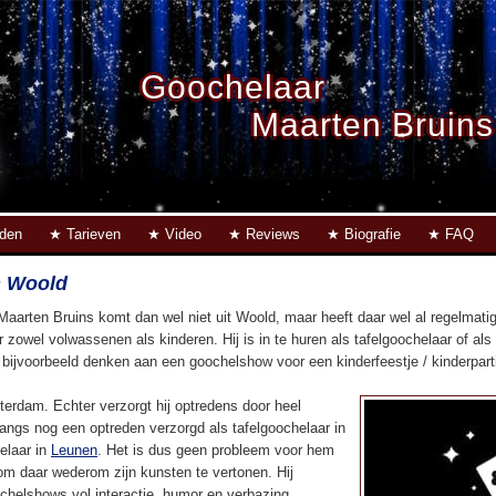
Goochelaar
Maarten Bruins
eden
Tarieven
Video
Reviews
Biografie
FAQ
n Woold
Maarten Bruins komt dan wel niet uit Woold, maar heeft daar wel al regelmat
r zowel volwassenen als kinderen. Hij is in te huren als tafelgoochelaar of al
u bijvoorbeeld denken aan een goochelshow voor een kinderfeestje / kinderpartij
terdam. Echter verzorgt hij optredens door heel
langs nog een optreden verzorgd als tafelgoochelaar in
elaar in
Leunen
. Het is dus geen probleem voor hem
m daar wederom zijn kunsten te vertonen. Hij
ochelshows vol interactie, humor en verbazing.