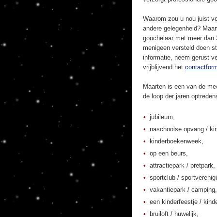
Waarom zou u nou juist vo
andere gelegenheid? Maart
goochelaar met meer dan 20
menigeen versteld doen st
informatie, neem gerust ve
vrijblijvend het
contactform
Maarten is een van de mee
de loop der jaren optrede
jubileum,
naschoolse opvang / kin
kinderboekenweek,
op een beurs,
attractiepark / pretpark,
sportclub / sportverenig
vakantiepark / camping,
een kinderfeestje / kinde
bruiloft / huwelijk,