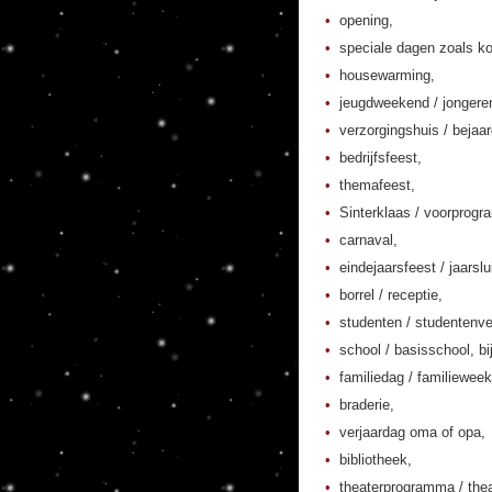
opening,
speciale dagen zoals ko
housewarming,
jeugdweekend / jonger
verzorgingshuis / bejaa
bedrijfsfeest,
themafeest,
Sinterklaas / voorprogr
carnaval,
eindejaarsfeest / jaarslu
borrel / receptie,
studenten / studentenver
school / basisschool, bi
familiedag / familieweek
braderie,
verjaardag oma of opa,
bibliotheek,
theaterprogramma / thea