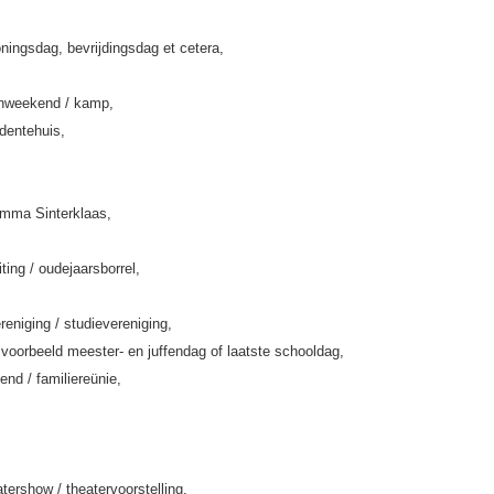
ningsdag, bevrijdingsdag et cetera,
enweekend / kamp,
rdentehuis,
amma Sinterklaas,
iting / oudejaarsborrel,
eniging / studievereniging,
jvoorbeeld meester- en juffendag of laatste schooldag,
end / familiereünie,
tershow / theatervoorstelling,