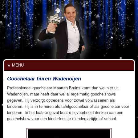
MENU
Goochelaar huren Wadenoijen
Professioneel goochelaar Maarten Bruins komt dan wel niet uit
Wadenoijen, maar heeft daar wel al regelmatig goochelshows
gegeven. Hij verzorgt optredens voor zowel volwassenen als
kinderen. Hij is in te huren als tafelgoochelaar of als goochelaar voor
kinderen. In het laatste geval kunt u bijvoorbeeld denken aan een
goochelshow voor een kinderfeestje / kinderpartijtje of school.