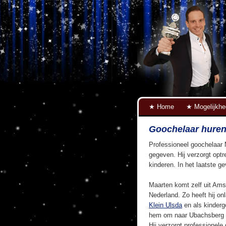
Home
Mogelijkh
Goochelaar hure
Professioneel goochelaar 
gegeven. Hij verzorgt optr
kinderen. In het laatste g
Maarten komt zelf uit Ams
Nederland. Zo heeft hij on
Klein Ulsda
en als kinderg
hem om naar Ubachsberg t
Hij verzorgt professionele