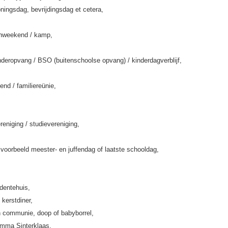
ningsdag, bevrijdingsdag et cetera,
enweekend / kamp,
deropvang / BSO (buitenschoolse opvang) / kinderdagverblijf,
end / familiereünie,
eniging / studievereniging,
jvoorbeeld meester- en juffendag of laatste schooldag,
rdentehuis,
 kerstdiner,
 communie, doop of babyborrel,
amma Sinterklaas,