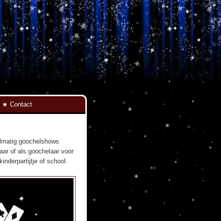
Contact
elmatig goochelshows
aar of als goochelaar voor
nderpartijtje of school.