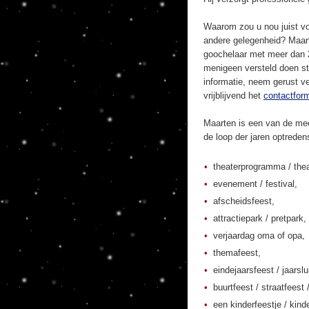
Waarom zou u nou juist vo
andere gelegenheid? Maart
goochelaar met meer dan 20
menigeen versteld doen st
informatie, neem gerust ve
vrijblijvend het
contactform
Maarten is een van de mee
de loop der jaren optrede
theaterprogramma / thea
evenement / festival,
afscheidsfeest,
attractiepark / pretpark,
verjaardag oma of opa,
themafeest,
eindejaarsfeest / jaarslu
buurtfeest / straatfeest 
een kinderfeestje / kinde