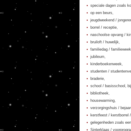
speciale dagen zoals ko
op een beurs,
jeugdweekend / jonger
borrel / receptie,
naschoolse opvang / kin
bruiloft / huwelijk,
familiedag / familieweek
jubileum,
kinderboekenweek,
studenten / studentenver
braderie,
school / basisschool, bi
bibliotheek,
housewarming,
verzorgingshuis / bejaa
kerstfeest / kerstborrel /
gelegenheden zoals een
Sinterklaas / voorprogr