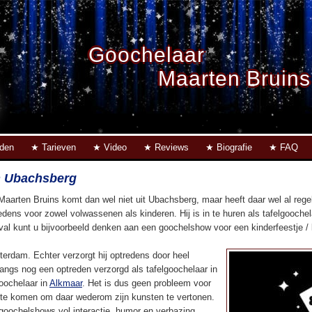
Goochelaar
Maarten Bruins
eden
Tarieven
Video
Reviews
Biografie
FAQ
n Ubachsberg
Maarten Bruins komt dan wel niet uit Ubachsberg, maar heeft daar wel al reg
edens voor zowel volwassenen als kinderen. Hij is in te huren als tafelgoochel
eval kunt u bijvoorbeeld denken aan een goochelshow voor een kinderfeestje / ki
terdam. Echter verzorgt hij optredens door heel
langs nog een optreden verzorgd als tafelgoochelaar in
oochelaar in
Alkmaar
. Het is dus geen probleem voor
e komen om daar wederom zijn kunsten te vertonen.
 goochelshows vol interactie, humor en verbazing.