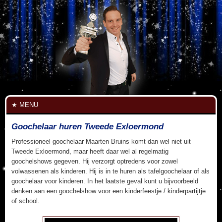
MENU
Goochelaar huren Tweede Exloermond
Professioneel goochelaar Maarten Bruins komt dan wel niet uit
Tweede Exloermond, maar heeft daar wel al regelmatig
goochelshows gegeven. Hij verzorgt optredens voor zowel
volwassenen als kinderen. Hij is in te huren als tafelgoochelaar of als
goochelaar voor kinderen. In het laatste geval kunt u bijvoorbeeld
denken aan een goochelshow voor een kinderfeestje / kinderpartijtje
of school.