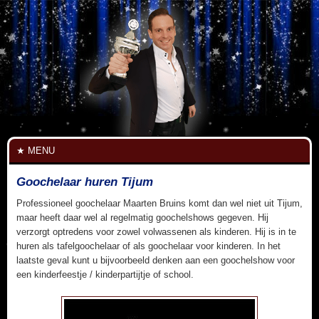
MENU
Goochelaar huren Tijum
Professioneel goochelaar Maarten Bruins komt dan wel niet uit Tijum,
maar heeft daar wel al regelmatig goochelshows gegeven. Hij
verzorgt optredens voor zowel volwassenen als kinderen. Hij is in te
huren als tafelgoochelaar of als goochelaar voor kinderen. In het
laatste geval kunt u bijvoorbeeld denken aan een goochelshow voor
een kinderfeestje / kinderpartijtje of school.