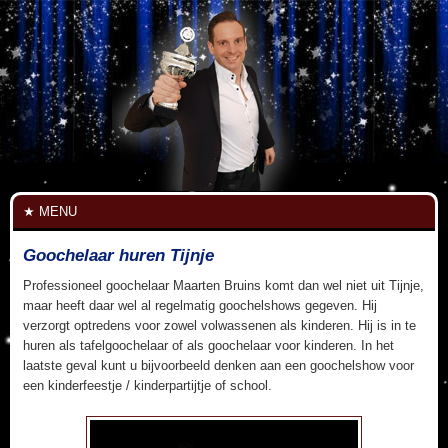
MENU
Goochelaar huren Tijnje
Professioneel goochelaar Maarten Bruins komt dan wel niet uit Tijnje,
maar heeft daar wel al regelmatig goochelshows gegeven. Hij
verzorgt optredens voor zowel volwassenen als kinderen. Hij is in te
huren als tafelgoochelaar of als goochelaar voor kinderen. In het
laatste geval kunt u bijvoorbeeld denken aan een goochelshow voor
een kinderfeestje / kinderpartijtje of school.