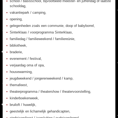
school / basisschool, bijvoorbeeld meester- en juffendag of laatste
schooldag,
vakantiepark / camping,
opening,
gelegenheden zoals een communie, doop of babyborrel,
Sinterklaas / voorprogramma Sinterklaas,
familiedag / familieweekend / familiereünie,
bibliotheek,
braderie,
evenement / festival,
verjaardag oma of opa,
housewarming,
jeugdweekend / jongerenweekend / kamp,
themafeest,
theaterprogramma / theatershow / theatervoorstelling,
kinderboekenweek,
bruiloft / huwelijk,
geestelijk en lichamelijk gehandicapten,
eindejaarsfeest / jaarsluiting / oudejaarsborrel,