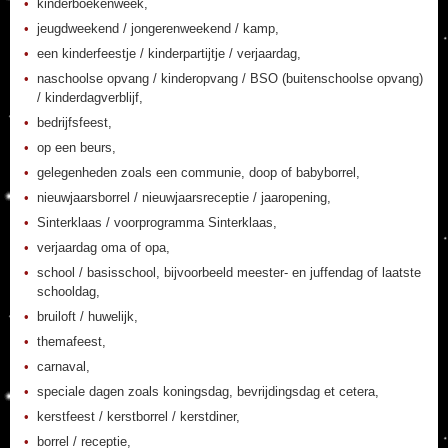
kinderboekenweek,
jeugdweekend / jongerenweekend / kamp,
een kinderfeestje / kinderpartijtje / verjaardag,
naschoolse opvang / kinderopvang / BSO (buitenschoolse opvang)
/ kinderdagverblijf,
bedrijfsfeest,
op een beurs,
gelegenheden zoals een communie, doop of babyborrel,
nieuwjaarsborrel / nieuwjaarsreceptie / jaaropening,
Sinterklaas / voorprogramma Sinterklaas,
verjaardag oma of opa,
school / basisschool, bijvoorbeeld meester- en juffendag of laatste
schooldag,
bruiloft / huwelijk,
themafeest,
carnaval,
speciale dagen zoals koningsdag, bevrijdingsdag et cetera,
kerstfeest / kerstborrel / kerstdiner,
borrel / receptie,