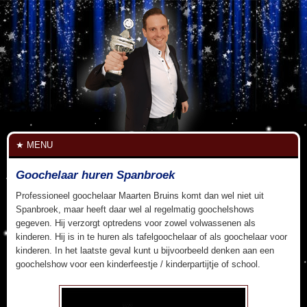
MENU
Goochelaar huren Spanbroek
Professioneel goochelaar Maarten Bruins komt dan wel niet uit
Spanbroek, maar heeft daar wel al regelmatig goochelshows
gegeven. Hij verzorgt optredens voor zowel volwassenen als
kinderen. Hij is in te huren als tafelgoochelaar of als goochelaar voor
kinderen. In het laatste geval kunt u bijvoorbeeld denken aan een
goochelshow voor een kinderfeestje / kinderpartijtje of school.