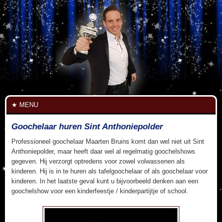
MENU
Goochelaar huren Sint Anthoniepolder
Professioneel goochelaar Maarten Bruins komt dan wel niet uit Sint
Anthoniepolder, maar heeft daar wel al regelmatig goochelshows
gegeven. Hij verzorgt optredens voor zowel volwassenen als
kinderen. Hij is in te huren als tafelgoochelaar of als goochelaar voor
kinderen. In het laatste geval kunt u bijvoorbeeld denken aan een
goochelshow voor een kinderfeestje / kinderpartijtje of school.