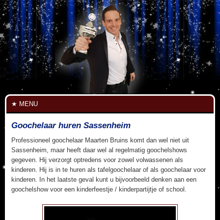
MENU
Goochelaar huren Sassenheim
Professioneel goochelaar Maarten Bruins komt dan wel niet uit
Sassenheim, maar heeft daar wel al regelmatig goochelshows
gegeven. Hij verzorgt optredens voor zowel volwassenen als
kinderen. Hij is in te huren als tafelgoochelaar of als goochelaar voor
kinderen. In het laatste geval kunt u bijvoorbeeld denken aan een
goochelshow voor een kinderfeestje / kinderpartijtje of school.