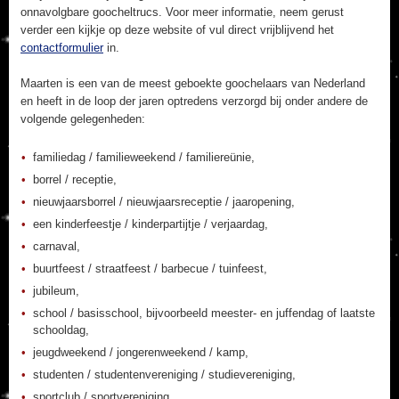
onnavolgbare goocheltrucs. Voor meer informatie, neem gerust
verder een kijkje op deze website of vul direct vrijblijvend het
contactformulier
in.
Maarten is een van de meest geboekte goochelaars van Nederland
en heeft in de loop der jaren optredens verzorgd bij onder andere de
volgende gelegenheden:
familiedag / familieweekend / familiereünie,
borrel / receptie,
nieuwjaarsborrel / nieuwjaarsreceptie / jaaropening,
een kinderfeestje / kinderpartijtje / verjaardag,
carnaval,
buurtfeest / straatfeest / barbecue / tuinfeest,
jubileum,
school / basisschool, bijvoorbeeld meester- en juffendag of laatste
schooldag,
jeugdweekend / jongerenweekend / kamp,
studenten / studentenvereniging / studievereniging,
sportclub / sportvereniging,