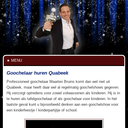
MENU
Goochelaar huren Quabeek
Professioneel goochelaar Maarten Bruins komt dan wel niet uit
Quabeek, maar heeft daar wel al regelmatig goochelshows gegeven.
Hij verzorgt optredens voor zowel volwassenen als kinderen. Hij is in
te huren als tafelgoochelaar of als goochelaar voor kinderen. In het
laatste geval kunt u bijvoorbeeld denken aan een goochelshow voor
een kinderfeestje / kinderpartijtje of school.