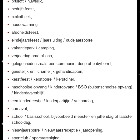
bruiloft / huwelijk,
bedrijfsfeest,
bibliotheek,
housewarming,
afscheidsfeest,
eindejaarsfeest / jaarsluiting / oudejaarsborrel,
vakantiepark / camping,
verjaardag oma of opa,
gelegenheden zoals een communie, doop of babyborrel,
geestelijk en lichamelijk gehandicapten,
kerstfeest / kerstborrel / kerstdiner,
naschoolse opvang / kinderopvang / BSO (buitenschoolse opvang)
/ kinderdagverblijf,
een kinderfeestje / kinderpartijtje / verjaardag,
carnaval,
school / basisschool, bijvoorbeeld meester- en juffendag of laatste
schooldag,
nieuwjaarsborrel / nieuwjaarsreceptie / jaaropening,
sportclub / sportvereniging,