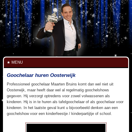
MENU
Goochelaar huren Oosterwijk
Professioneel goochelaar Maarten Bruins komt dan wel niet uit
Oosterwijk, maar heeft daar wel al regelmatig goochelshows
gegeven. Hij verzorgt optredens voor zowel volwassenen als
kinderen. Hij is in te huren als tafelgoochelaar of als goochelaar voor
kinderen. In het laatste geval kunt u bijvoorbeeld denken aan een
goochelshow voor een kinderfeestje / kinderpartijtje of school.