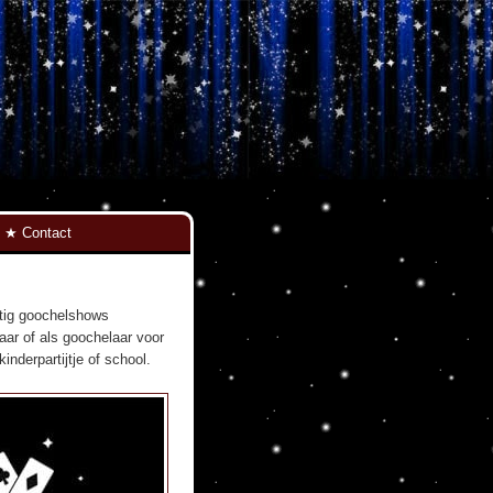
Contact
atig goochelshows
aar of als goochelaar voor
nderpartijtje of school.