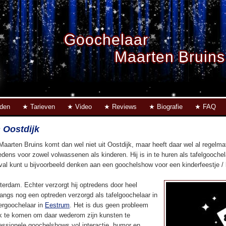
Goochelaar
Maarten Bruins
eden
Tarieven
Video
Reviews
Biografie
FAQ
 Oostdijk
Maarten Bruins komt dan wel niet uit Oostdijk, maar heeft daar wel al regelm
edens voor zowel volwassenen als kinderen. Hij is in te huren als tafelgoochel
eval kunt u bijvoorbeeld denken aan een goochelshow voor een kinderfeestje / ki
terdam. Echter verzorgt hij optredens door heel
langs nog een optreden verzorgd als tafelgoochelaar in
ergoochelaar in
Eestrum
. Het is dus geen probleem
k te komen om daar wederom zijn kunsten te
fessionele goochelshows vol interactie, humor en