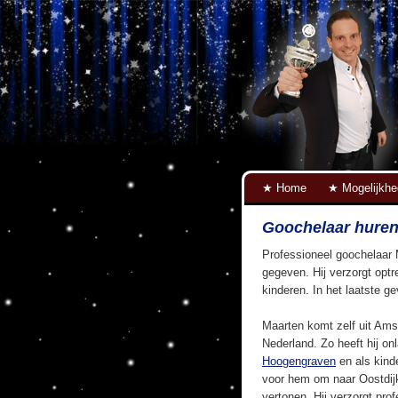
Home
Mogelijkh
Goochelaar huren
Professioneel goochelaar 
gegeven. Hij verzorgt optr
kinderen. In het laatste g
Maarten komt zelf uit Ams
Nederland. Zo heeft hij on
Hoogengraven
en als kind
voor hem om naar Oostdij
vertonen. Hij verzorgt pro