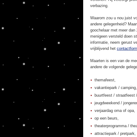
verbazing.
Waarom zou u nou juist vo
andere gelegenheid? Maart
goochelaar met meer dan 20
menigeen versteld doen st
informatie, neem gerust ve
vrijblijvend het
contactform
Maarten is een van de mee
andere de volgende geleg
themafeest,
vakantiepark / camping,
buurtfeest / straatfeest 
jeugdweekend / jonger
verjaardag oma of opa,
op een beurs,
theaterprogramma / thea
attractiepark / pretpark,