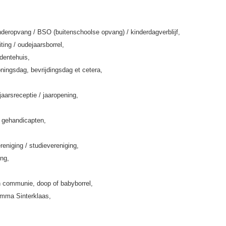
deropvang / BSO (buitenschoolse opvang) / kinderdagverblijf,
iting / oudejaarsborrel,
rdentehuis,
ningsdag, bevrijdingsdag et cetera,
jaarsreceptie / jaaropening,
k gehandicapten,
eniging / studievereniging,
ing,
 communie, doop of babyborrel,
amma Sinterklaas,