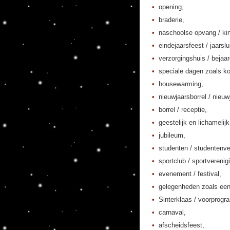
opening,
braderie,
naschoolse opvang / kin
eindejaarsfeest / jaarslu
verzorgingshuis / bejaa
speciale dagen zoals ko
housewarming,
nieuwjaarsborrel / nieuw
borrel / receptie,
geestelijk en lichamelij
jubileum,
studenten / studentenver
sportclub / sportverenig
evenement / festival,
gelegenheden zoals een
Sinterklaas / voorprogr
carnaval,
afscheidsfeest,