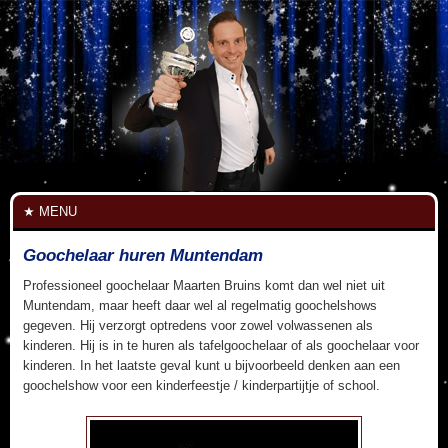
MENU
Goochelaar huren Muntendam
Professioneel goochelaar Maarten Bruins komt dan wel niet uit
Muntendam, maar heeft daar wel al regelmatig goochelshows
gegeven. Hij verzorgt optredens voor zowel volwassenen als
kinderen. Hij is in te huren als tafelgoochelaar of als goochelaar voor
kinderen. In het laatste geval kunt u bijvoorbeeld denken aan een
goochelshow voor een kinderfeestje / kinderpartijtje of school.