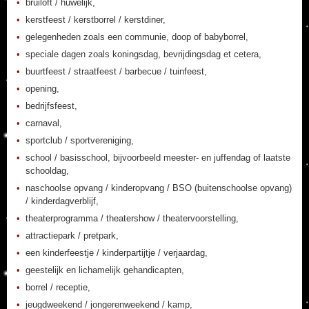
bruiloft / huwelijk,
kerstfeest / kerstborrel / kerstdiner,
gelegenheden zoals een communie, doop of babyborrel,
speciale dagen zoals koningsdag, bevrijdingsdag et cetera,
buurtfeest / straatfeest / barbecue / tuinfeest,
opening,
bedrijfsfeest,
carnaval,
sportclub / sportvereniging,
school / basisschool, bijvoorbeeld meester- en juffendag of laatste
schooldag,
naschoolse opvang / kinderopvang / BSO (buitenschoolse opvang)
/ kinderdagverblijf,
theaterprogramma / theatershow / theatervoorstelling,
attractiepark / pretpark,
een kinderfeestje / kinderpartijtje / verjaardag,
geestelijk en lichamelijk gehandicapten,
borrel / receptie,
jeugdweekend / jongerenweekend / kamp,