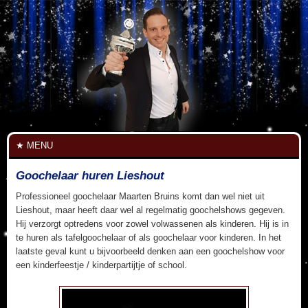
MENU
Goochelaar huren Lieshout
Professioneel goochelaar Maarten Bruins komt dan wel niet uit
Lieshout, maar heeft daar wel al regelmatig goochelshows gegeven.
Hij verzorgt optredens voor zowel volwassenen als kinderen. Hij is in
te huren als tafelgoochelaar of als goochelaar voor kinderen. In het
laatste geval kunt u bijvoorbeeld denken aan een goochelshow voor
een kinderfeestje / kinderpartijtje of school.