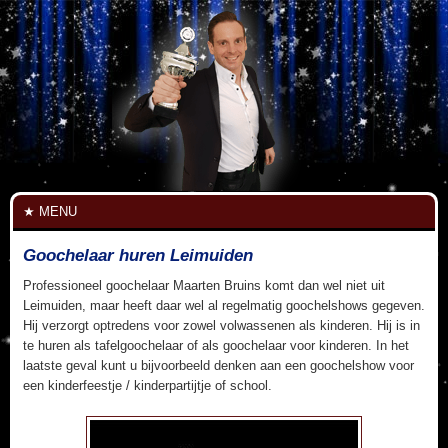
MENU
Goochelaar huren Leimuiden
Professioneel goochelaar Maarten Bruins komt dan wel niet uit
Leimuiden, maar heeft daar wel al regelmatig goochelshows gegeven.
Hij verzorgt optredens voor zowel volwassenen als kinderen. Hij is in
te huren als tafelgoochelaar of als goochelaar voor kinderen. In het
laatste geval kunt u bijvoorbeeld denken aan een goochelshow voor
een kinderfeestje / kinderpartijtje of school.