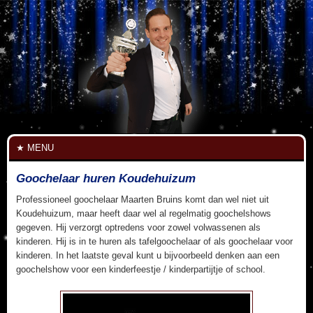
MENU
Goochelaar huren Koudehuizum
Professioneel goochelaar Maarten Bruins komt dan wel niet uit
Koudehuizum, maar heeft daar wel al regelmatig goochelshows
gegeven. Hij verzorgt optredens voor zowel volwassenen als
kinderen. Hij is in te huren als tafelgoochelaar of als goochelaar voor
kinderen. In het laatste geval kunt u bijvoorbeeld denken aan een
goochelshow voor een kinderfeestje / kinderpartijtje of school.