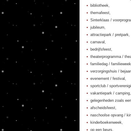
bibliotheek,
themafeest,
Sinterklaas / voorprogr
jubileum,
attractiepark / pretpark,
carnaval,
bedrijfsfeest,
theaterprogramma / thea
familiedag / familieweek
verzorgingshuis / bejaa
evenement / festival,
sportclub / sportverenig
vakantiepark / camping,
gelegenheden zoals een
afscheidsfeest,
naschoolse opvang / kin
kinderboekenweek,
op een beurs,