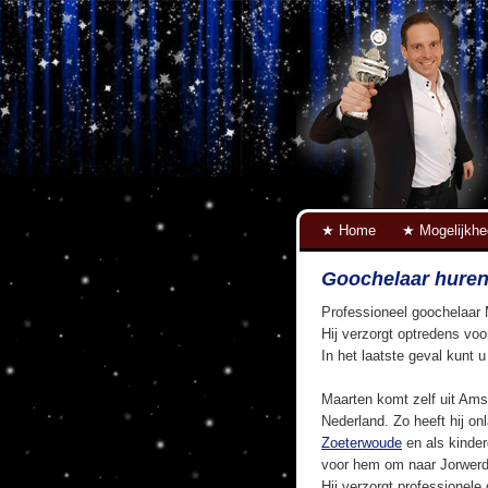
Home
Mogelijkh
Goochelaar huren
Professioneel goochelaar 
Hij verzorgt optredens voo
In het laatste geval kunt 
Maarten komt zelf uit Ams
Nederland. Zo heeft hij on
Zoeterwoude
en als kinde
voor hem om naar Jorwerd
Hij verzorgt professionele