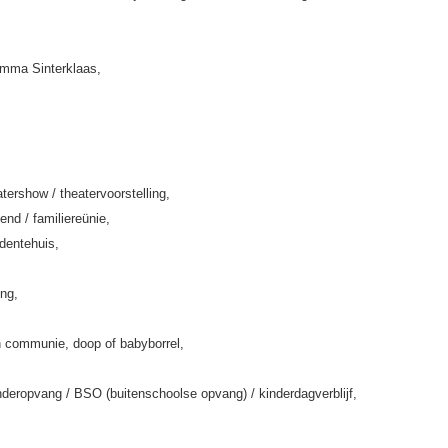
amma Sinterklaas,
tershow / theatervoorstelling,
end / familiereünie,
rdentehuis,
ing,
 communie, doop of babyborrel,
deropvang / BSO (buitenschoolse opvang) / kinderdagverblijf,