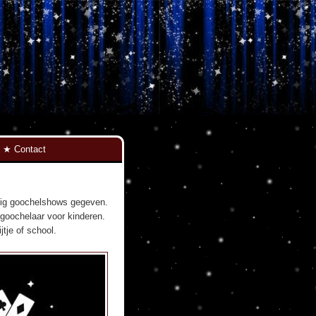
Contact
atig goochelshows gegeven.
s goochelaar voor kinderen.
tje of school.