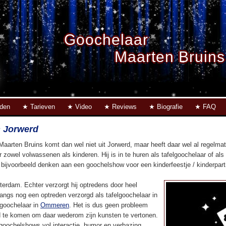
Goochelaar
Maarten Bruins
eden
Tarieven
Video
Reviews
Biografie
FAQ
 Jorwerd
Maarten Bruins komt dan wel niet uit Jorwerd, maar heeft daar wel al regelm
r zowel volwassenen als kinderen. Hij is in te huren als tafelgoochelaar of al
u bijvoorbeeld denken aan een goochelshow voor een kinderfeestje / kinderpartij
terdam. Echter verzorgt hij optredens door heel
langs nog een optreden verzorgd als tafelgoochelaar in
rgoochelaar in
Ommeren
. Het is dus geen probleem
 te komen om daar wederom zijn kunsten te vertonen.
 goochelshows vol interactie, humor en verbazing.