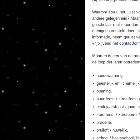
Waarom zou u nou juist vo
andere gelegenheid? Maart
goochelaar met meer dan 20
menigeen versteld doen st
informatie, neem gerust ve
vrijblijvend het
contactform
Maarten is een van de mee
de loop der jaren optrede
housewarming,
geestelijk en lichamelij
opening,
buurtfeest / straatfeest 
eindejaarsfeest / jaarslu
kerstfeest / kerstborrel /
braderie,
bruiloft / huwelijk,
school / basisschool, bi