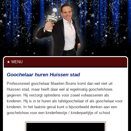
MENU
Goochelaar huren Huissen stad
Professioneel goochelaar Maarten Bruins komt dan wel niet uit
Huissen stad, maar heeft daar wel al regelmatig goochelshows
gegeven. Hij verzorgt optredens voor zowel volwassenen als
kinderen. Hij is in te huren als tafelgoochelaar of als goochelaar voor
kinderen. In het laatste geval kunt u bijvoorbeeld denken aan een
goochelshow voor een kinderfeestje / kinderpartijtje of school.