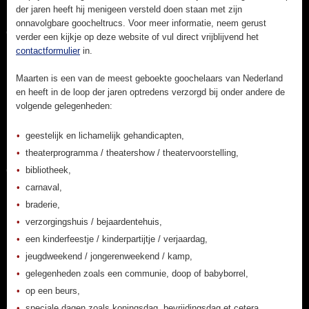
der jaren heeft hij menigeen versteld doen staan met zijn
onnavolgbare goocheltrucs. Voor meer informatie, neem gerust
verder een kijkje op deze website of vul direct vrijblijvend het
contactformulier
in.
Maarten is een van de meest geboekte goochelaars van Nederland
en heeft in de loop der jaren optredens verzorgd bij onder andere de
volgende gelegenheden:
geestelijk en lichamelijk gehandicapten,
theaterprogramma / theatershow / theatervoorstelling,
bibliotheek,
carnaval,
braderie,
verzorgingshuis / bejaardentehuis,
een kinderfeestje / kinderpartijtje / verjaardag,
jeugdweekend / jongerenweekend / kamp,
gelegenheden zoals een communie, doop of babyborrel,
op een beurs,
speciale dagen zoals koningsdag, bevrijdingsdag et cetera,