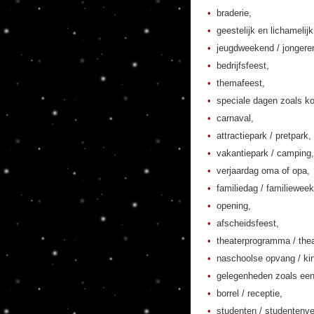
braderie,
geestelijk en lichamelij
jeugdweekend / jonger
bedrijfsfeest,
themafeest,
speciale dagen zoals ko
carnaval,
attractiepark / pretpark,
vakantiepark / camping,
verjaardag oma of opa,
familiedag / familieweek
opening,
afscheidsfeest,
theaterprogramma / thea
naschoolse opvang / kin
gelegenheden zoals een
borrel / receptie,
studenten / studentenver