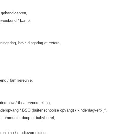
k gehandicapten,
enweekend / kamp,
ningsdag, bevrijdingsdag et cetera,
end / familiereünie,
tershow / theatervoorstelling,
deropvang / BSO (buitenschoolse opvang) / kinderdagverblijf,
 communie, doop of babyborrel,
eniging / studievereniging,