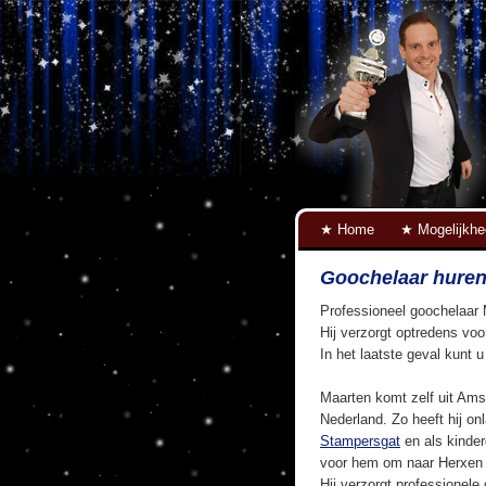
Home
Mogelijkh
Goochelaar hure
Professioneel goochelaar 
Hij verzorgt optredens voo
In het laatste geval kunt 
Maarten komt zelf uit Ams
Nederland. Zo heeft hij on
Stampersgat
en als kinde
voor hem om naar Herxen 
Hij verzorgt professionele