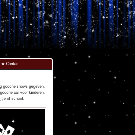
Contact
tig goochelshows gegeven.
s goochelaar voor kinderen.
tje of school.