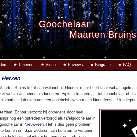
Goochelaar
Maarten Bruins
eden
Tarieven
Video
Reviews
Biografie
FAQ
n Herxen
Maarten Bruins komt dan wel niet uit Herxen, maar heeft daar wel al regelma
r zowel volwassenen als kinderen. Hij is in te huren als tafelgoochelaar of al
u bijvoorbeeld denken aan een goochelshow voor een kinderfeestje / kinderpartij
terdam. Echter verzorgt hij optredens door heel
langs nog een optreden verzorgd als tafelgoochelaar in
rgoochelaar in
Nieuwveen
. Het is dus geen probleem
te komen om daar wederom zijn kunsten te vertonen.
 goochelshows vol interactie, humor en verbazing.