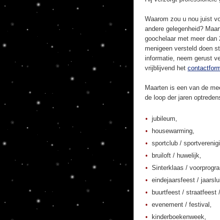
Waarom zou u nou juist vo
andere gelegenheid? Maart
goochelaar met meer dan 20
menigeen versteld doen st
informatie, neem gerust ve
vrijblijvend het
contactform
Maarten is een van de mee
de loop der jaren optrede
jubileum,
housewarming,
sportclub / sportverenig
bruiloft / huwelijk,
Sinterklaas / voorprogr
eindejaarsfeest / jaarslu
buurtfeest / straatfeest 
evenement / festival,
kinderboekenweek,