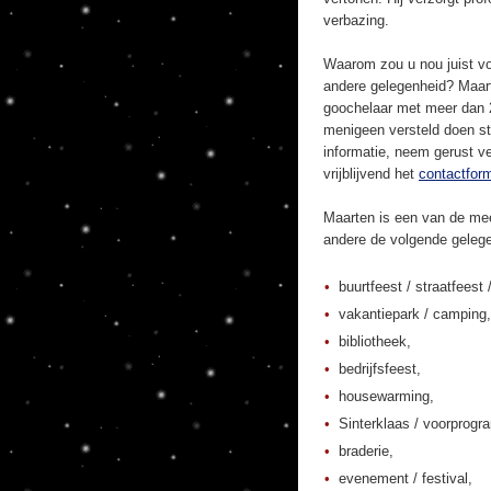
verbazing.
Waarom zou u nou juist vo
andere gelegenheid? Maart
goochelaar met meer dan 20
menigeen versteld doen st
informatie, neem gerust ve
vrijblijvend het
contactform
Maarten is een van de mee
andere de volgende geleg
buurtfeest / straatfeest 
vakantiepark / camping,
bibliotheek,
bedrijfsfeest,
housewarming,
Sinterklaas / voorprogr
braderie,
evenement / festival,