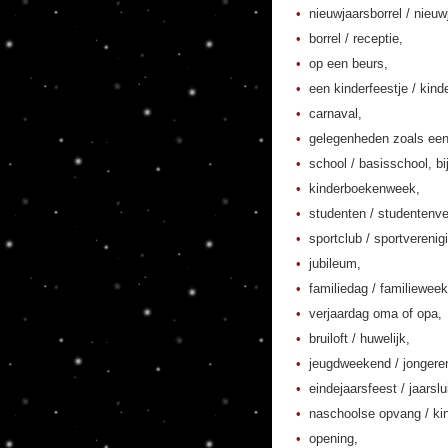
nieuwjaarsborrel / nieuw
borrel / receptie,
op een beurs,
een kinderfeestje / kinde
carnaval,
gelegenheden zoals een
school / basisschool, bi
kinderboekenweek,
studenten / studentenver
sportclub / sportverenig
jubileum,
familiedag / familieweek
verjaardag oma of opa,
bruiloft / huwelijk,
jeugdweekend / jonger
eindejaarsfeest / jaarslu
naschoolse opvang / kin
opening,