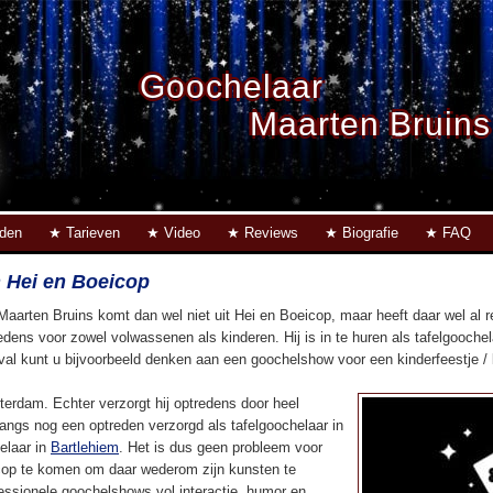
Goochelaar
Maarten Bruins
eden
Tarieven
Video
Reviews
Biografie
FAQ
 Hei en Boeicop
Maarten Bruins komt dan wel niet uit Hei en Boeicop, maar heeft daar wel al
edens voor zowel volwassenen als kinderen. Hij is in te huren als tafelgoochel
eval kunt u bijvoorbeeld denken aan een goochelshow voor een kinderfeestje / ki
terdam. Echter verzorgt hij optredens door heel
langs nog een optreden verzorgd als tafelgoochelaar in
elaar in
Bartlehiem
. Het is dus geen probleem voor
op te komen om daar wederom zijn kunsten te
fessionele goochelshows vol interactie, humor en