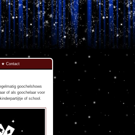
Contact
 regelmatig goochelshows
aar of als goochelaar voor
nderpartijtje of school.