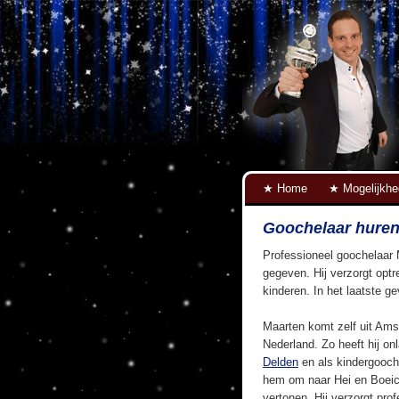
Home
Mogelijkh
Goochelaar huren
Professioneel goochelaar 
gegeven. Hij verzorgt optr
kinderen. In het laatste g
Maarten komt zelf uit Ams
Nederland. Zo heeft hij on
Delden
en als kindergooch
hem om naar Hei en Boeic
vertonen. Hij verzorgt pro