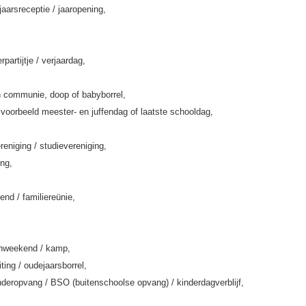
jaarsreceptie / jaaropening,
rpartijtje / verjaardag,
 communie, doop of babyborrel,
jvoorbeeld meester- en juffendag of laatste schooldag,
eniging / studievereniging,
ing,
end / familiereünie,
enweekend / kamp,
iting / oudejaarsborrel,
deropvang / BSO (buitenschoolse opvang) / kinderdagverblijf,