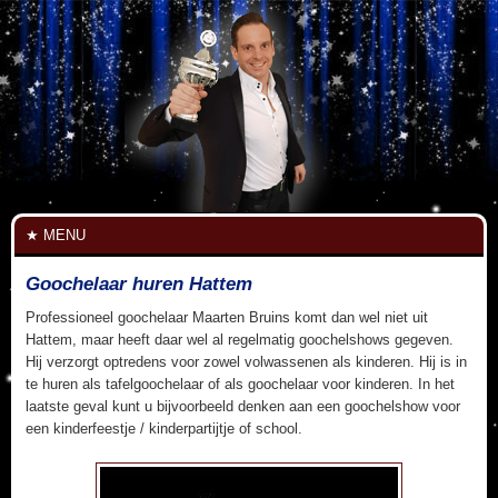
MENU
Goochelaar huren Hattem
Professioneel goochelaar Maarten Bruins komt dan wel niet uit
Hattem, maar heeft daar wel al regelmatig goochelshows gegeven.
Hij verzorgt optredens voor zowel volwassenen als kinderen. Hij is in
te huren als tafelgoochelaar of als goochelaar voor kinderen. In het
laatste geval kunt u bijvoorbeeld denken aan een goochelshow voor
een kinderfeestje / kinderpartijtje of school.