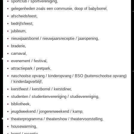
sportclub / sportvereniging,
gelegenheden zoals een communie, doop of babyborrel,
afscheidsfeest,
bedrijfsfeest,
jubileum,
nieuwjaarsborrel / nieuwjaarsreceptie / jaaropening,
braderie,
carnaval,
evenement / festival,
attractiepark / pretpark,
naschoolse opvang / kinderopvang / BSO (buitenschoolse opvang)
/ kinderdagverblijf,
kerstfeest / kerstborrel / kerstdiner,
studenten / studentenvereniging / studievereniging,
bibliotheek,
jeugdweekend / jongerenweekend / kamp,
theaterprogramma / theatershow / theatervoorstelling,
housewarming,
borrel / receptie,