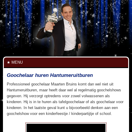
MENU
Goochelaar huren Hantumeruitburen
Professioneel goochelaar Maarten Bruins komt dan wel niet uit
Hantumeruitburen, maar heeft daar wel al regelmatig goochelshows
gegeven. Hij verzorgt optredens voor zowel volwassenen als
kinderen. Hij is in te huren als tafelgoochelaar of als goochelaar voor
kinderen. In het laatste geval kunt u bijvoorbeeld denken aan een
goochelshow voor een kinderfeestje / kinderpartijtje of school.