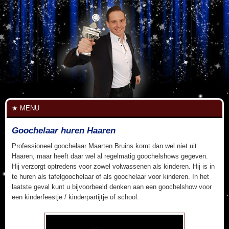
MENU
Goochelaar huren Haaren
Professioneel goochelaar Maarten Bruins komt dan wel niet uit
Haaren, maar heeft daar wel al regelmatig goochelshows gegeven.
Hij verzorgt optredens voor zowel volwassenen als kinderen. Hij is in
te huren als tafelgoochelaar of als goochelaar voor kinderen. In het
laatste geval kunt u bijvoorbeeld denken aan een goochelshow voor
een kinderfeestje / kinderpartijtje of school.