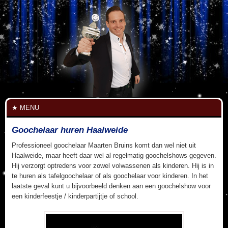
MENU
Goochelaar huren Haalweide
Professioneel goochelaar Maarten Bruins komt dan wel niet uit
Haalweide, maar heeft daar wel al regelmatig goochelshows gegeven.
Hij verzorgt optredens voor zowel volwassenen als kinderen. Hij is in
te huren als tafelgoochelaar of als goochelaar voor kinderen. In het
laatste geval kunt u bijvoorbeeld denken aan een goochelshow voor
een kinderfeestje / kinderpartijtje of school.