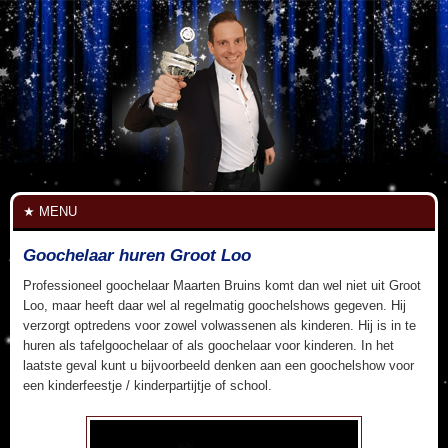
MENU
Goochelaar huren Groot Loo
Professioneel goochelaar Maarten Bruins komt dan wel niet uit Groot
Loo, maar heeft daar wel al regelmatig goochelshows gegeven. Hij
verzorgt optredens voor zowel volwassenen als kinderen. Hij is in te
huren als tafelgoochelaar of als goochelaar voor kinderen. In het
laatste geval kunt u bijvoorbeeld denken aan een goochelshow voor
een kinderfeestje / kinderpartijtje of school.