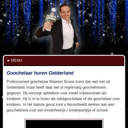
MENU
Goochelaar huren Gelderland
Professioneel goochelaar Maarten Bruins komt dan wel niet uit
Gelderland, maar heeft daar wel al regelmatig goochelshows
gegeven. Hij verzorgt optredens voor zowel volwassenen als
kinderen. Hij is in te huren als tafelgoochelaar of als goochelaar voor
kinderen. In het laatste geval kunt u bijvoorbeeld denken aan een
goochelshow voor een kinderfeestje / kinderpartijtje of school.