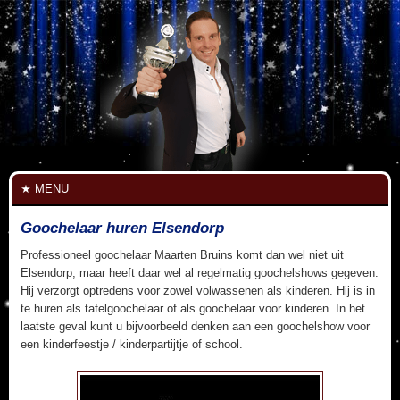
MENU
Goochelaar huren Elsendorp
Professioneel goochelaar Maarten Bruins komt dan wel niet uit
Elsendorp, maar heeft daar wel al regelmatig goochelshows gegeven.
Hij verzorgt optredens voor zowel volwassenen als kinderen. Hij is in
te huren als tafelgoochelaar of als goochelaar voor kinderen. In het
laatste geval kunt u bijvoorbeeld denken aan een goochelshow voor
een kinderfeestje / kinderpartijtje of school.