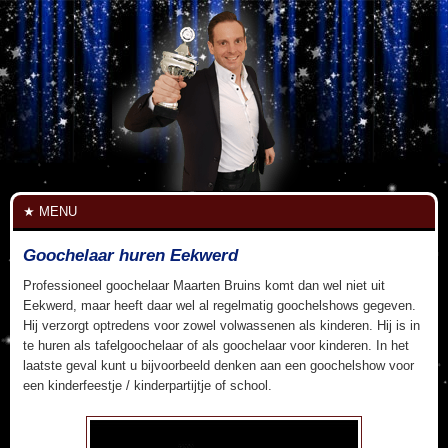
MENU
Goochelaar huren Eekwerd
Professioneel goochelaar Maarten Bruins komt dan wel niet uit
Eekwerd, maar heeft daar wel al regelmatig goochelshows gegeven.
Hij verzorgt optredens voor zowel volwassenen als kinderen. Hij is in
te huren als tafelgoochelaar of als goochelaar voor kinderen. In het
laatste geval kunt u bijvoorbeeld denken aan een goochelshow voor
een kinderfeestje / kinderpartijtje of school.