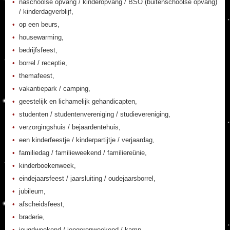
naschoolse opvang / kinderopvang / BSO (buitenschoolse opvang)
/ kinderdagverblijf,
op een beurs,
housewarming,
bedrijfsfeest,
borrel / receptie,
themafeest,
vakantiepark / camping,
geestelijk en lichamelijk gehandicapten,
studenten / studentenvereniging / studievereniging,
verzorgingshuis / bejaardentehuis,
een kinderfeestje / kinderpartijtje / verjaardag,
familiedag / familieweekend / familiereünie,
kinderboekenweek,
eindejaarsfeest / jaarsluiting / oudejaarsborrel,
jubileum,
afscheidsfeest,
braderie,
jeugdweekend / jongerenweekend / kamp,