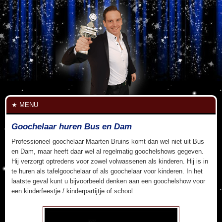
MENU
Goochelaar huren Bus en Dam
Professioneel goochelaar Maarten Bruins komt dan wel niet uit Bus
en Dam, maar heeft daar wel al regelmatig goochelshows gegeven.
Hij verzorgt optredens voor zowel volwassenen als kinderen. Hij is in
te huren als tafelgoochelaar of als goochelaar voor kinderen. In het
laatste geval kunt u bijvoorbeeld denken aan een goochelshow voor
een kinderfeestje / kinderpartijtje of school.