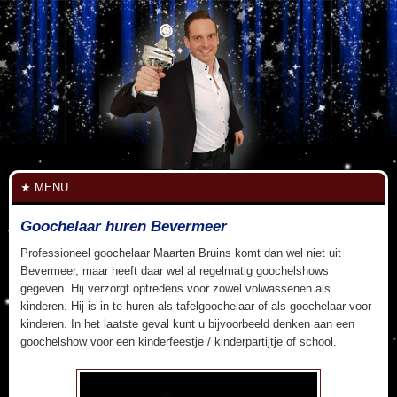
MENU
Goochelaar huren Bevermeer
Professioneel goochelaar Maarten Bruins komt dan wel niet uit
Bevermeer, maar heeft daar wel al regelmatig goochelshows
gegeven. Hij verzorgt optredens voor zowel volwassenen als
kinderen. Hij is in te huren als tafelgoochelaar of als goochelaar voor
kinderen. In het laatste geval kunt u bijvoorbeeld denken aan een
goochelshow voor een kinderfeestje / kinderpartijtje of school.