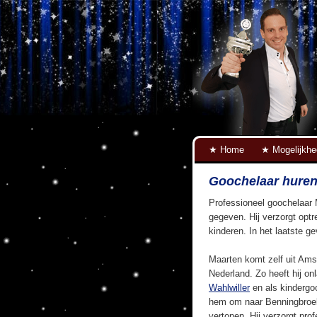
Home
Mogelijkh
Goochelaar hure
Professioneel goochelaar 
gegeven. Hij verzorgt optr
kinderen. In het laatste g
Maarten komt zelf uit Ams
Nederland. Zo heeft hij on
Wahlwiller
en als kindergo
hem om naar Benningbroek
vertonen. Hij verzorgt pro