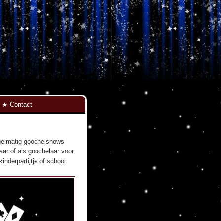
Contact
egelmatig goochelshows
aar of als goochelaar voor
nderpartijtje of school.