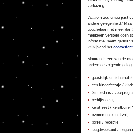
verbazing.
Waarom zou u nou juist vo
andere gelegenheid? Maart
goochelaar met meer dan 20
menigeen versteld doen st
informatie, neem gerust ve
vrijblijvend het
contactform
Maarten is een van de mee
andere de volgende geleg
geestelijk en lichamelij
een kinderfeestje / kinde
Sinterklaas / voorprogr
bedrijfsfeest,
kerstfeest / kerstborrel /
evenement / festival,
borrel / receptie,
jeugdweekend / jonger