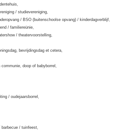
rdentehuis,
eniging / studievereniging,
deropvang / BSO (buitenschoolse opvang) / kinderdagverblijf,
end / familiereünie,
tershow / theatervoorstelling,
ningsdag, bevrijdingsdag et cetera,
 communie, doop of babyborrel,
iting / oudejaarsborrel,
/ barbecue / tuinfeest,