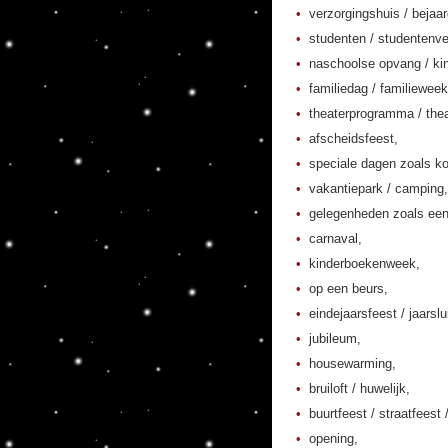
verzorgingshuis / bejaa
studenten / studentenver
naschoolse opvang / kin
familiedag / familieweek
theaterprogramma / thea
afscheidsfeest,
speciale dagen zoals ko
vakantiepark / camping,
gelegenheden zoals een
carnaval,
kinderboekenweek,
op een beurs,
eindejaarsfeest / jaarslu
jubileum,
housewarming,
bruiloft / huwelijk,
buurtfeest / straatfeest 
opening,