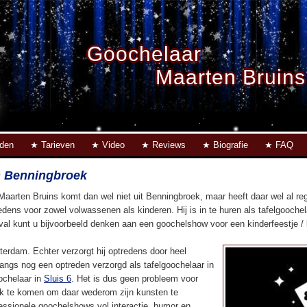
Goochelaar
Maarten Bruins
eden
Tarieven
Video
Reviews
Biografie
FAQ
n Benningbroek
Maarten Bruins komt dan wel niet uit Benningbroek, maar heeft daar wel al r
edens voor zowel volwassenen als kinderen. Hij is in te huren als tafelgoochel
eval kunt u bijvoorbeeld denken aan een goochelshow voor een kinderfeestje / ki
terdam. Echter verzorgt hij optredens door heel
langs nog een optreden verzorgd als tafelgoochelaar in
ochelaar in
Sluis 6
. Het is dus geen probleem voor
 te komen om daar wederom zijn kunsten te
fessionele goochelshows vol interactie, humor en