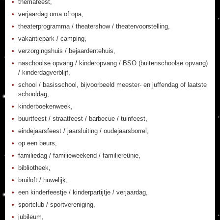
themafeest,
verjaardag oma of opa,
theaterprogramma / theatershow / theatervoorstelling,
vakantiepark / camping,
verzorgingshuis / bejaardentehuis,
naschoolse opvang / kinderopvang / BSO (buitenschoolse opvang)
/ kinderdagverblijf,
school / basisschool, bijvoorbeeld meester- en juffendag of laatste
schooldag,
kinderboekenweek,
buurtfeest / straatfeest / barbecue / tuinfeest,
eindejaarsfeest / jaarsluiting / oudejaarsborrel,
op een beurs,
familiedag / familieweekend / familiereünie,
bibliotheek,
bruiloft / huwelijk,
een kinderfeestje / kinderpartijtje / verjaardag,
sportclub / sportvereniging,
jubileum,