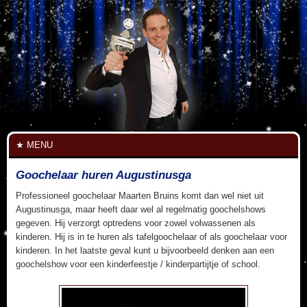
MENU
Goochelaar huren Augustinusga
Professioneel goochelaar Maarten Bruins komt dan wel niet uit
Augustinusga, maar heeft daar wel al regelmatig goochelshows
gegeven. Hij verzorgt optredens voor zowel volwassenen als
kinderen. Hij is in te huren als tafelgoochelaar of als goochelaar voor
kinderen. In het laatste geval kunt u bijvoorbeeld denken aan een
goochelshow voor een kinderfeestje / kinderpartijtje of school.