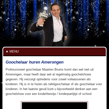
MENU
Goochelaar huren Amerongen
Professioneel goochelaar Maarten Bruins komt dan wel niet uit
Amerongen, maar heeft daar wel al regelmatig goochelshows
gegeven. Hij verzorgt optredens voor zowel volwassenen als
kinderen. Hij is in te huren als tafelgoochelaar of als goochelaar voor
kinderen. In het laatste geval kunt u bijvoorbeeld denken aan een
goochelshow voor een kinderfeestje / kinderpartijtje of school.