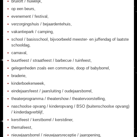
bruiloft / huwelijk,
op een beurs,
evenement / festival,
verzorgingshuis / bejaardentehuis,
vakantiepark / camping,
school / basisschool, bijvoorbeeld meester- en juffendag of laatste
schooldag,
carnaval,
buurtfeest / straatfeest / barbecue / tuinfeest,
gelegenheden zoals een communie, doop of babyborrel,
braderie,
kinderboekenweek,
eindejaarsfeest / jaarsluiting / oudejaarsborrel,
theaterprogramma / theatershow / theatervoorstelling,
naschoolse opvang / kinderopvang / BSO (buitenschoolse opvang)
/ kinderdagverblijf,
kerstfeest / kerstborrel / kerstdiner,
themafeest,
nieuwjaarsborrel / nieuwjaarsreceptie / jaaropening,