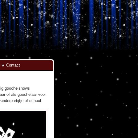
Contact
atig goochelshows
aar of als goochelaar voor
nderpartijtje of school.