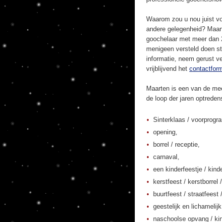
Waarom zou u nou juist vo
andere gelegenheid? Maart
goochelaar met meer dan 20
menigeen versteld doen st
informatie, neem gerust ve
vrijblijvend het
contactform
Maarten is een van de mee
de loop der jaren optrede
Sinterklaas / voorprogr
opening,
borrel / receptie,
carnaval,
een kinderfeestje / kinde
kerstfeest / kerstborrel /
buurtfeest / straatfeest 
geestelijk en lichamelij
naschoolse opvang / kin