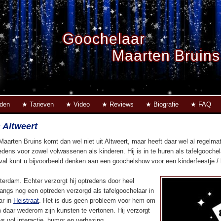
Goochelaar
Maarten Bruins
eden
Tarieven
Video
Reviews
Biografie
FAQ
 Altweert
Maarten Bruins komt dan wel niet uit Altweert, maar heeft daar wel al regelm
edens voor zowel volwassenen als kinderen. Hij is in te huren als tafelgoochel
eval kunt u bijvoorbeeld denken aan een goochelshow voor een kinderfeestje / ki
terdam. Echter verzorgt hij optredens door heel
langs nog een optreden verzorgd als tafelgoochelaar in
ar in
Heistraat
. Het is dus geen probleem voor hem om
 daar wederom zijn kunsten te vertonen. Hij verzorgt
s vol interactie, humor en verbazing.