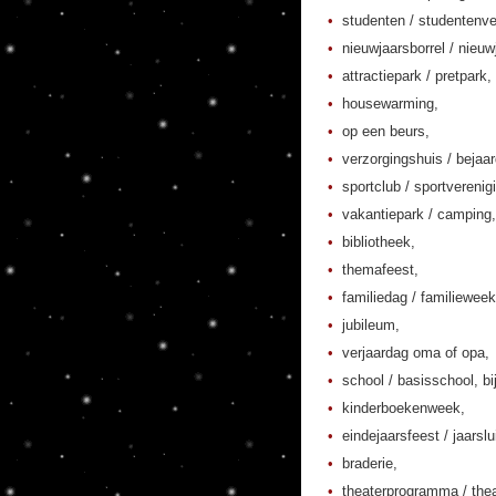
studenten / studentenver
nieuwjaarsborrel / nieuw
attractiepark / pretpark,
housewarming,
op een beurs,
verzorgingshuis / bejaa
sportclub / sportverenig
vakantiepark / camping,
bibliotheek,
themafeest,
familiedag / familieweek
jubileum,
verjaardag oma of opa,
school / basisschool, bi
kinderboekenweek,
eindejaarsfeest / jaarslu
braderie,
theaterprogramma / thea