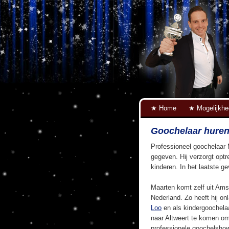
Home
Mogelijkh
Goochelaar huren
Professioneel goochelaar 
gegeven. Hij verzorgt optr
kinderen. In het laatste g
Maarten komt zelf uit Ams
Nederland. Zo heeft hij on
Loo
en als kindergoochela
naar Altweert te komen om
professionele goochelshow