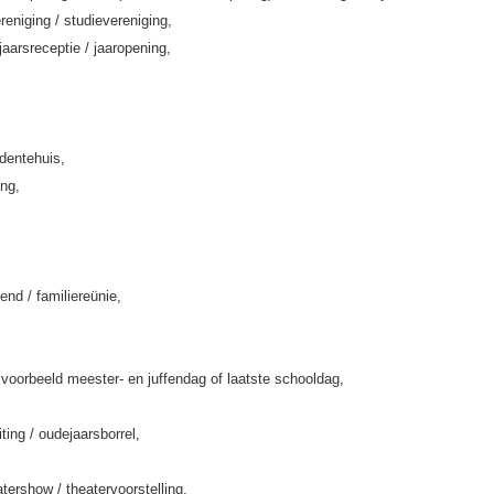
eniging / studievereniging,
jaarsreceptie / jaaropening,
rdentehuis,
ing,
end / familiereünie,
jvoorbeeld meester- en juffendag of laatste schooldag,
iting / oudejaarsborrel,
tershow / theatervoorstelling,